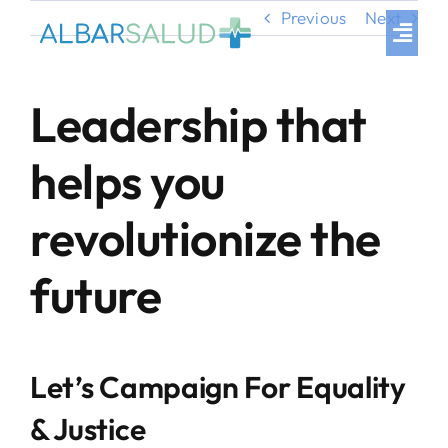
Skip
Previous
Next
to
Toggl
Navig
content
Inicio
Leadership that
Nuestros productos
helps you
Proceso de Compra
revolutionize the
Clientes
future
Preguntas frecuentes
Contacto
Let’s Campaign For Equality
& Justice