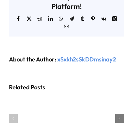
Platform!
Facebook
X
Reddit
LinkedIn
WhatsApp
Telegram
Tumblr
Pinterest
Vk
Xing
Email
About the Author:
xSxkh2sSkDDmsinay2
Related Posts