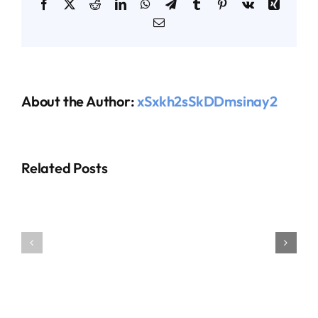
Facebook
X
Reddit
LinkedIn
WhatsApp
Telegram
Tumblr
Pinterest
Vk
Xing
Email
About the Author:
xSxkh2sSkDDmsinay2
Related Posts