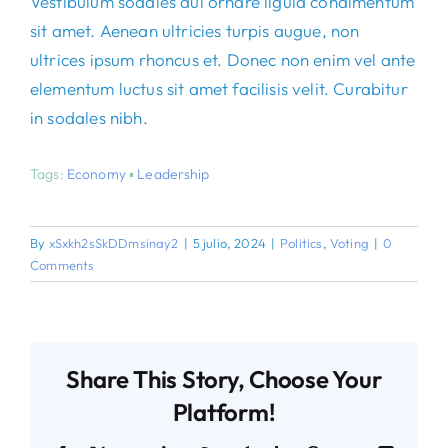
Vestibulum sodales dui ornare ligula condimentum
sit amet. Aenean ultricies turpis augue, non
ultrices ipsum rhoncus et. Donec non enim vel ante
elementum luctus sit amet facilisis velit. Curabitur
in sodales nibh.
Tags:
Economy
▪
Leadership
By
xSxkh2sSkDDmsinay2
|
5 julio, 2024
|
Politics
,
Voting
|
0
Comments
Share This Story, Choose Your
Platform!