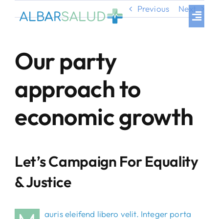
Skip
Previous
Next
to
Toggl
Navig
content
Inicio
Our party
Nuestros productos
approach to
Proceso de Compra
economic growth
Clientes
Preguntas frecuentes
Let’s Campaign For Equality
Contacto
& Justice
auris eleifend libero velit. Integer porta