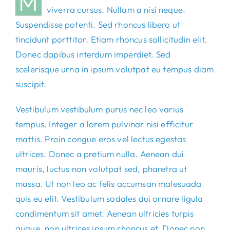
M
viverra cursus. Nullam a nisi neque.
Suspendisse potenti. Sed rhoncus libero ut
tincidunt porttitor. Etiam rhoncus sollicitudin elit.
Donec dapibus interdum imperdiet. Sed
scelerisque urna in ipsum volutpat eu tempus diam
suscipit.
Vestibulum vestibulum purus nec leo varius
tempus. Integer a lorem pulvinar nisi efficitur
mattis. Proin congue eros vel lectus egestas
ultrices. Donec a pretium nulla. Aenean dui
mauris, luctus non volutpat sed, pharetra ut
massa. Ut non leo ac felis accumsan malesuada
quis eu elit. Vestibulum sodales dui ornare ligula
condimentum sit amet. Aenean ultricies turpis
augue, non ultrices ipsum rhoncus et. Donec non