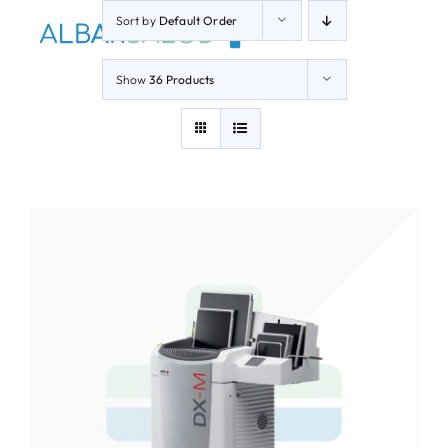
Skip
Sort by
Default Order
to
Toggle
Navigati
content
Show
36 Products
Inicio
Nuestros productos
Proceso de Compra
Clientes
Preguntas Frecuentes
Contacto