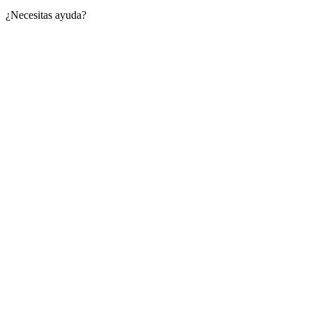
¿Necesitas ayuda?
Go
to
Top