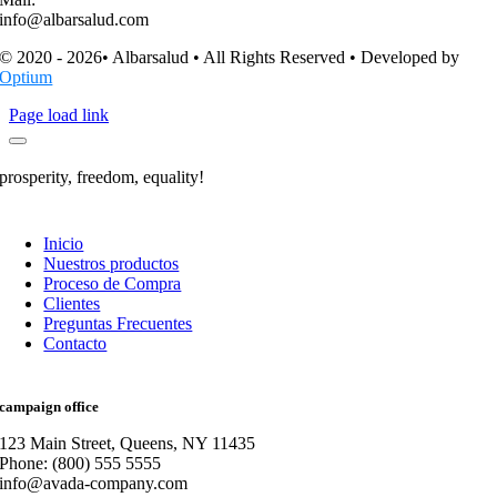
info@albarsalud.com
© 2020 - 2026• Albarsalud • All Rights Reserved • Developed by
Optium
Page load link
prosperity, freedom, equality!
Inicio
Nuestros productos
Proceso de Compra
Clientes
Preguntas Frecuentes
Contacto
campaign office
123 Main Street, Queens, NY 11435
Phone: (800) 555 5555
info@avada-company.com