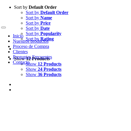
Skip
Sort by
Default Order
to
Sort by
Default Order
content
Sort by
Name
Sort by
Price
Sort by
Date
Toggle
Sort by
Popularity
Navigation
Inicio
Sort by
Rating
Nuestros productos
Proceso de Compra
Clientes
Preguntas Frecuentes
Show
12 Products
Contacto
Show
12 Products
Show
24 Products
Show
36 Products